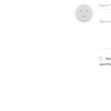
Name
Was bes
Nam
speiche